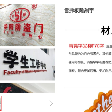
雪弗板雕刻字
ꁇ